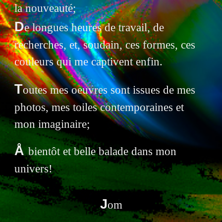
la nouveauté;
D
e longues heures de travail, de
recherches, et, soudain, ces formes, ces
couleurs qui me captivent enfin.
T
outes mes oeuvres sont issues de mes
photos, mes toiles contemporaines
et
mon imaginaire;
Å
bientôt et belle balade dans mon
univers
!
J
om