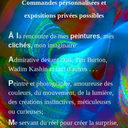
Commandes personnalisées et
expositions privées possibles
Å l
peintures
a rencontre
de mes
,
mes
clichés,
mon imaginaire
A
dmirative devant Dali, Tim Burton,
Wadim Kashin et tant d'autres . . .
P
eintre et photographe, amoureuse des
couleurs, du mouvement, de la lumière,
d
es créations instinctives, méticuleuses
ou curieuses;
M
e servant du
réel pour créer la surprise,