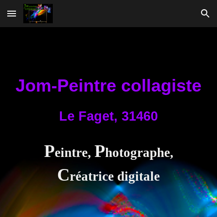
Skip to main content
Skip to navigation
Jom-Peintre collagiste
Le Faget, 31460
P
P
eintre
,
hotographe
,
C
réatrice digitale